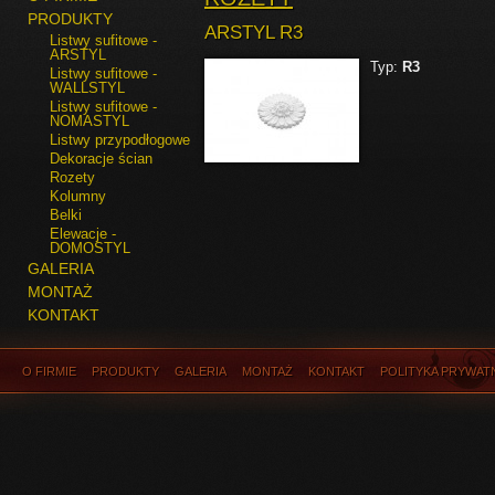
PRODUKTY
ARSTYL R3
Listwy sufitowe -
ARSTYL
Typ:
R3
Listwy sufitowe -
WALLSTYL
Listwy sufitowe -
NOMASTYL
Listwy przypodłogowe
Dekoracje ścian
Rozety
Kolumny
Belki
Elewacje -
DOMOSTYL
GALERIA
MONTAŻ
KONTAKT
O FIRMIE
PRODUKTY
GALERIA
MONTAŻ
KONTAKT
POLITYKA PRYWAT