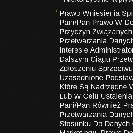
Prawo Wniesienia Sp
Pani/Pan Prawo W D
Przyczyn Związanych
Przetwarzania Danyc
Interesie Administra
Dalszym Ciągu Przet
Zgłoszeniu Sprzeciwu
Uzasadnione Podstaw
Które Są Nadrzędne W
Lub W Celu Ustaleni
Pani/Pan Również Pr
Przetwarzania Dany
Stosunku Do Danych 
Marketingu. Prawo Do