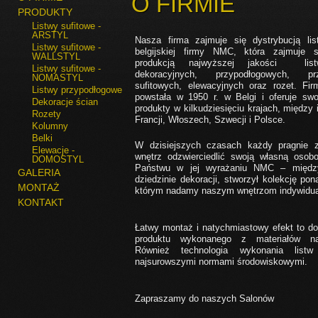
O FIRMIE
PRODUKTY
Listwy sufitowe -
ARSTYL
Nasza firma zajmuje się dystrybucją lis
Listwy sufitowe -
belgijskiej firmy NMC, która zajmuje s
WALLSTYL
produkcją najwyższej jakości list
Listwy sufitowe -
dekoracyjnych, przypodłogowych, pr
NOMASTYL
sufitowych, elewacyjnych oraz rozet. Fir
Listwy przypodłogowe
powstała w 1950 r. w Belgi i oferuje swo
Dekoracje ścian
produkty w kilkudziesięciu krajach, między 
Rozety
Francji, Włoszech, Szwecji i Polsce.
Kolumny
Belki
W dzisiejszych czasach każdy pragnie
Elewacje -
wnętrz odzwierciedlić swoją własną oso
DOMOSTYL
Państwu w jej wyrażaniu NMC – między
GALERIA
dziedzinie dekoracji, stworzył kolekcję pon
MONTAŻ
którym nadamy naszym wnętrzom indywidua
KONTAKT
Łatwy montaż i natychmiastowy efekt to do
produktu wykonanego z materiałów naj
Również technologia wykonania list
najsurowszymi normami środowiskowymi.
Zapraszamy do naszych Salonów