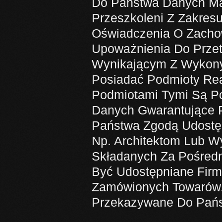
Do Państwa Danych Maj
Przeszkoleni Z Zakres
Oświadczenia O Zachow
Upoważnienia Do Prze
Wynikającym Z Wykon
Posiadać Podmioty Rea
Podmiotami Tymi Są P
Danych Gwarantujące P
Państwa Zgodą Udost
Np. Architektom Lub 
Składanych Za Pośred
Być Udostępniane Fir
Zamówionych Towarów.
Przekazywane Do Pańs