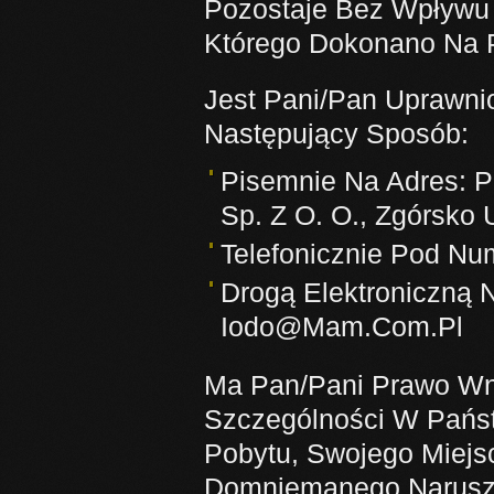
Pozostaje Bez Wpływu
Którego Dokonano Na P
Jest Pani/Pan Uprawni
Następujący Sposób:
Pisemnie Na Adres
Sp. Z O. O., Zgórsko 
Telefonicznie Pod Nu
Drogą Elektroniczną
Iodo@Mam.Com.Pl
Ma Pan/Pani Prawo Wn
Szczególności W Pańs
Pobytu, Swojego Miejs
Domniemanego Naruszen