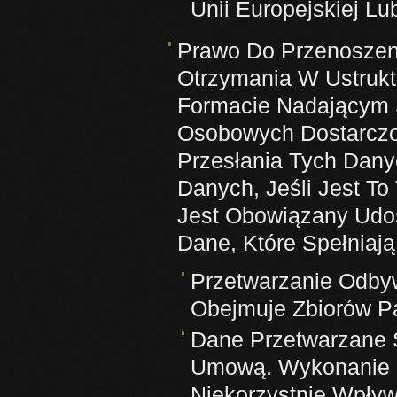
Unii Europejskiej L
Prawo Do Przenoszen
Otrzymania W Ustru
Formacie Nadającym
Osobowych Dostarczo
Przesłania Tych Dan
Danych, Jeśli Jest To
Jest Obowiązany Udos
Dane, Które Spełniaj
Przetwarzanie Odby
Obejmuje Zbiorów P
Dane Przetwarzane 
Umową. Wykonanie P
Niekorzystnie Wpływ