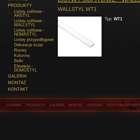
PRODUKTY
WALLSTYL WT1
Listwy sufitowe -
ARSTYL
Typ:
WT1
Listwy sufitowe -
WALLSTYL
Listwy sufitowe -
NOMASTYL
Listwy przypodłogowe
Dekoracje ścian
Rozety
Kolumny
Belki
Elewacje -
DOMOSTYL
GALERIA
MONTAŻ
KONTAKT
O FIRMIE
PRODUKTY
GALERIA
MONTAŻ
KONTAKT
POLITYKA PRYWAT